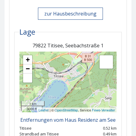
zur Hausbeschreibung
Lage
79822 Titisee, Seebachstraße 1
+
−
1 km
3000 ft
Leaflet
| ©
OpenStreetMap
, Service
Fewo-Verwalter
Entfernungen vom Haus Residenz am See
Titisee
0.52 km
Strandbad am Titisee
0.49 km