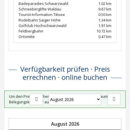
Badeparadies Schwarzwald
1.02 km
Schneeberglifte Waldau
9.67 km
Tourist-Information Titisee
0.50 km
Rodelbahn Saiger Höhe
1.34 km
Golfclub Hochschwarzwald
1.91 km
Feldbergbahn
10.72 km
Ortsmitte
0.47 km
Verfügbarkeit prüfen · Preis
errechnen · online buchen
Um den Preis zu sehen, wählen Sie Ihren Reisezeitraum im
Belegungskalender aus.
zurück
weiter
August
2026