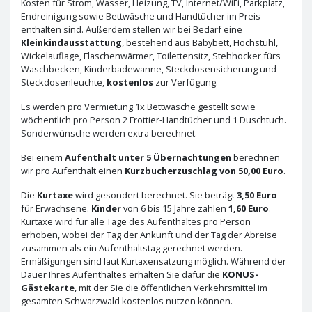
Kosten für Strom, Wasser, Heizung, TV, Internet/WiFi, Parkplatz,
Endreinigung sowie Bettwäsche und Handtücher im Preis
enthalten sind. Außerdem stellen wir bei Bedarf eine
Kleinkindausstattung
, bestehend aus Babybett, Hochstuhl,
Wickelauflage, Flaschenwärmer, Toilettensitz, Stehhocker fürs
Waschbecken, Kinderbadewanne, Steckdosensicherung und
Steckdosenleuchte,
kostenlos
zur Verfügung.
Es werden pro Vermietung 1x Bettwäsche gestellt sowie
wöchentlich pro Person 2 Frottier-Handtücher und 1 Duschtuch.
Sonderwünsche werden extra berechnet.
Bei einem
Aufenthalt unter 5 Übernachtungen
berechnen
wir pro Aufenthalt einen
Kurzbucherzuschlag von 50,00 Euro
.
Die
Kurtaxe
wird gesondert berechnet. Sie beträgt
3,50 Euro
für Erwachsene.
Kinder
von 6 bis 15 Jahre zahlen
1,60 Euro
.
Kurtaxe wird für alle Tage des Aufenthaltes pro Person
erhoben, wobei der Tag der Ankunft und der Tag der Abreise
zusammen als ein Aufenthaltstag gerechnet werden.
Ermäßigungen sind laut Kurtaxensatzung möglich. Während der
Dauer Ihres Aufenthaltes erhalten Sie dafür die
KONUS-
Gästekarte
, mit der Sie die öffentlichen Verkehrsmittel im
gesamten Schwarzwald kostenlos nutzen können.